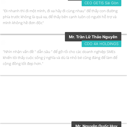
CEO GETIS Sài Gòn
"Đi nhanh thì đi một mình, đi xa hãy đi cùng nhau" để thấy con đường
phía trước không là quá xa, để thấy bên cạnh luôn có người hỗ trợ và
mình không hề đơn độc"
Mr. Trần Lữ Thảo Nguyên
CDO 4A HOLDINGS
"Nhìn nhận vấn đề " dẫn sâu " để gỡ rối cho các doanh nghiệp SMEs
khiến tôi thấy cuộc sống ý nghĩa và dù là nhỏ bé cũng đáng để làm để
cộng đồng tốt đẹp hơn."
Mr. Nguyễn Quốc Huy