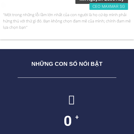
CEO MAXMAR SG
"Một trong những lỗi lầm lớn nhất của con người là họ cứ ép mình phải
hứng thú với thứ gì đó. Bạn không chọn đam mê của mình; chính đam mê
lựa chọn bạn"
NHỮNG CON SỐ NỔI BẬT
0
+