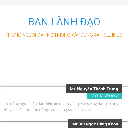
BAN LÃNH ĐẠO
NHỮNG NGƯỜI ĐẶT NỀN MÓNG XÂY DỰNG 4A HOLDINGS​
Mr. Nguyễn Thành Trung
CEO TAMBOOKS
Tin tưởng người dẫn dắt, niềm tin tạo ra giá trị mang ý nghĩa cho cộng
đồng là điều tôi chọn đồng hành cùng 4A HOLDINGS.
Mr. Vũ Ngọc Đăng Khoa